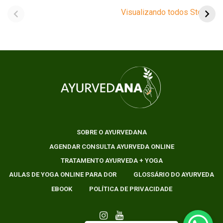
imunidade na visão
Feminina: Entenda a
Visualizando todos Stories
do Ayurveda
relação com a sua
menstruação.
SOBRE O AYURVEDANA
AGENDAR CONSULTA AYURVEDA ONLINE
TRATAMENTO AYURVEDA + YOGA
AULAS DE YOGA ONLINE PARA DOR
GLOSSÁRIO DO AYURVEDA
EBOOK
POLÍTICA DE PRIVACIDADE