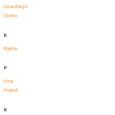
Dinacharya
Dosha
K
Kapha
P
Pitta
Prakriti
R