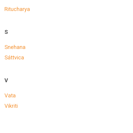
Ritucharya
S
Snehana
Sáttvica
V
Vata
Vikriti