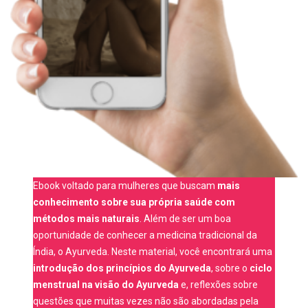
Ebook voltado para mulheres que buscam
mais
conhecimento sobre sua própria saúde com
métodos mais naturais
. Além de ser um boa
oportunidade de conhecer a medicina tradicional da
Índia, o Ayurveda. Neste material, você encontrará uma
introdução dos princípios do Ayurveda
, sobre o
ciclo
menstrual na visão do Ayurveda
e, reflexões sobre
questões que muitas vezes não são abordadas pela