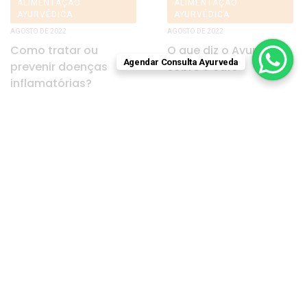
ALIMENTAÇÃO
ALIMENTAÇÃO
AYURVÉDICA
AYURVÉDICA
AGOSTO DE 2022
AGOSTO DE 2022
Como tratar ou
O que diz o Ayurveda
Agendar Consulta Ayurveda
prevenir doenças
sobre o café
inflamatórias?
ALIMENTAÇÃO
ALIMENTAÇÃO
AYURVÉDICA
AYURVÉDICA
JULHO DE 2022
JUNHO DE 2022
Leite na visão do
O poder do gengibre
Ayurveda
TERAPIA AYURVEDA
SAÚDE DA MULHER
MAIO
ABRIL
DE 2022
DE 2022
Uso de óleos no
Síndrome do ovário
Ayurveda
policístico